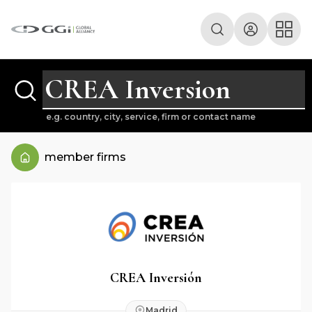
e.g. country, city, service, firm or contact name
member firms
CREA Inversión
Madrid